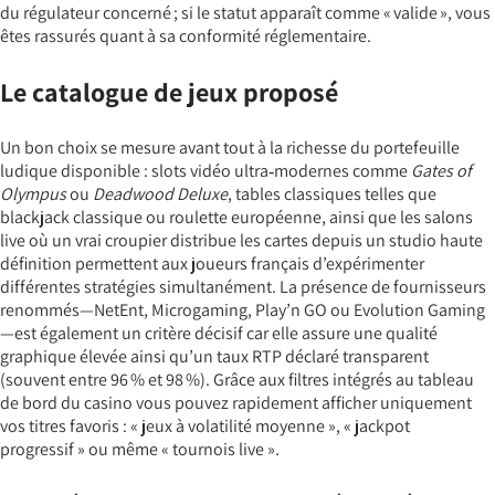
du régulateur concerné ; si le statut apparaît comme « valide », vous
êtes rassurés quant à sa conformité réglementaire.
Le catalogue de jeux proposé
Un bon choix se mesure avant tout à la richesse du portefeuille
ludique disponible : slots vidéo ultra‑modernes comme
Gates of
Olympus
ou
Deadwood Deluxe
, tables classiques telles que
blackjack classique ou roulette européenne, ainsi que les salons
live où un vrai croupier distribue les cartes depuis un studio haute
définition permettent aux joueurs français d’expérimenter
différentes stratégies simultanément. La présence de fournisseurs
renommés—NetEnt, Microgaming, Play’n GO ou Evolution Gaming
—est également un critère décisif car elle assure une qualité
graphique élevée ainsi qu’un taux RTP déclaré transparent
(souvent entre 96 % et 98 %). Grâce aux filtres intégrés au tableau
de bord du casino vous pouvez rapidement afficher uniquement
vos titres favoris : « jeux à volatilité moyenne », « jackpot
progressif » ou même « tournois live ».