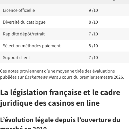
Licence officielle
9 /10
Diversité du catalogue
8 /10
Rapidité dépôt/retrait
7 /10
Sélection méthodes paiement
8 /10
Support client
7 /10
Ces notes proviennent d’une moyenne tirée des évaluations
publiées sur
Basketnews.Net
au cours du premier semestre 2026.
La législation française et le cadre
juridique des casinos en line
L’évolution légale depuis l’ouverture du
marché en 2010