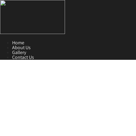
Home
About Us
Gallery
Contact Us