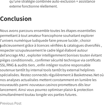
qu’une stratégie combinée auto-exclusion + assistance
externe fonctionne réellement.
Conclusion
Nous avons parcouru ensemble toutes les étapes essentielles
permettant à tout amateur francophone souhaitant explorer
l’univers numérique ludique​de faire preuve lucide ; choisir
judicieusement grâce à licences vérifiées & catalogues diversifiés ,
respecter scrupuleusement le cadre légal élaboré autour
del’ancrage ANJ , exploiter intelligemment boni­ses touten évitant
pièges conditionnels , confirmer sécurité technique via certificats
SSL/RNG & audits tiers , enfin intégrer routine responsable
soutenue tantôt by internal tools tantôt by external helplines
spécialisées​. Restez connectés régulièrement à Basketnews.Net où
nos analyses actualisées mettent constamment ​en lumière ​les
nouveautés parmi
nouveaux casinos
prometteurs dès leur
lancement.​ Ainsi vous pourrez optimiser plaisir & protection
simultanément toutau long​de vos parties futures.​
Previous Post