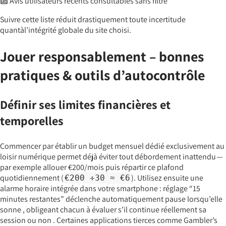
🔟 Avis utilisateurs récents consultables sans filtre
Suivre cette liste réduit drastiquement toute incertitude
quantàl’intégrité globale du site choisi.
Jouer responsablement – bonnes
pratiques & outils d’autocontrôle
Définir ses limites financières et
temporelles
Commencer par établir un budget mensuel dédié exclusivement au
loisir numérique permet déjà éviter tout débordement inattendu —
par exemple allouer €200/mois puis répartir ce plafond
quotidiennement (
). Utilisez ensuite une
€200 ÷30 ≈ €6
alarme horaire intégrée dans votre smartphone : réglage “15
minutes restantes” déclenche automatiquement pause lorsqu’elle
sonne , obligeant chacun à évaluer s’il continue réellement sa
session ou non . Certaines applications tierces comme Gambler’s