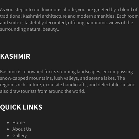
As you step into our luxurious abode, you are greeted by a blend of
traditional Kashmiri architecture and modern amenities. Each room
and suite is tastefully decorated, offering panoramic views of the
surrounding natural beauty..
KASHMIR
Kashmir is renowned for its stunning landscapes, encompassing
snow-capped mountains, lush valleys, and serene lakes. The
region's rich culture, exquisite handicrafts, and delectable cuisine
also draw tourists from around the world.
QUICK LINKS
Home
About Us
Gallery