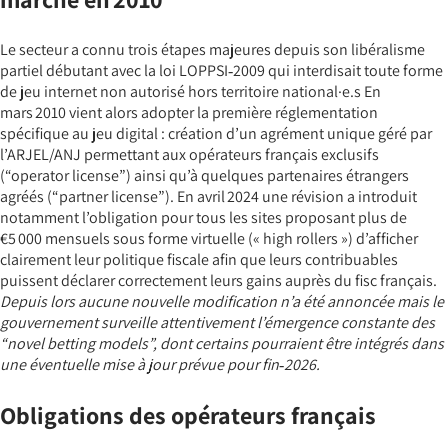
Le secteur a connu trois étapes majeures depuis son libéralisme
partiel débutant avec la loi LOPPSI‑2009 qui interdisait toute forme
de jeu internet non autorisé hors territoire national·e.s En
mars 2010 vient alors adopter la première réglementation
spécifique au jeu digital : création d’un agrément unique géré par
l’ARJEL/ANJ permettant aux opérateurs français exclusifs
(“operator license”) ainsi qu’à quelques partenaires étrangers
agréés (“partner license”). En avril 2024 une révision a introduit
notamment l’obligation pour tous les sites proposant plus de
€5 000 mensuels sous forme virtuelle (« high rollers ») d’afficher
clairement leur politique fiscale afin que leurs contribuables
puissent déclarer correctement leurs gains auprès du fisc français.
Depuis lors aucune nouvelle modification n’a été annoncée mais le
gouvernement surveille attentivement l’émergence constante des
“novel betting models”, dont certains pourraient être intégrés dans
une éventuelle mise à jour prévue pour fin‑2026.
Obligations des opérateurs français