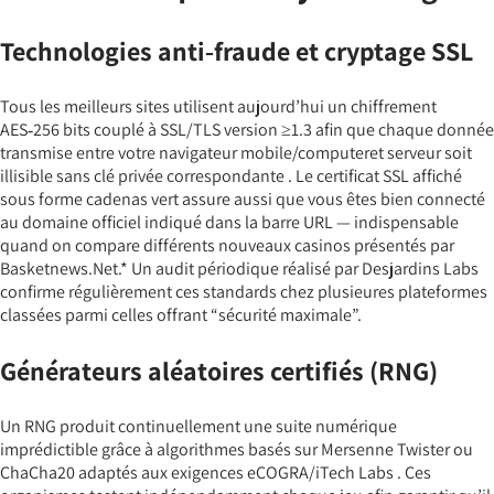
Technologies anti‑fraude et cryptage SSL
Tous les meilleurs sites utilisent aujourd’hui un chiffrement
AES‑256 bits couplé à SSL/TLS version ≥1​.3 afin que chaque donnée
transmise entre votre navigateur mobile/computeret serveur soit
illisible sans clé privée correspondante . Le certificat SSL affiché
sous forme cadenas vert assure aussi que vous êtes bien connecté
au domaine officiel indiqué dans la barre URL — indispensable
quand on compare différents nouveaux casinos présentés par
Basketnews.Net.* Un audit périodique réalisé par Desjardins Labs
confirme régulièrement ces standards chez plusieures plateformes
classées parmi celles offrant “sécurité maximale”.
Générateurs aléatoires certifiés (RNG)
Un RNG produit continuellement une suite numérique
imprédictible grâce à algorithmes basés sur Mersenne Twister ou
ChaCha20 adaptés aux exigences eCOGRA/iTech Labs . Ces