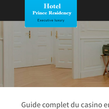
Guide complet du casino en