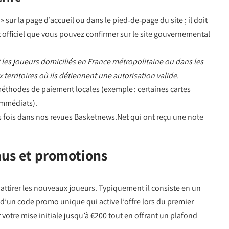
» sur la page d’accueil ou dans le pied‑de‑page du site ; il doit
fficiel que vous pouvez confirmer sur le site gouvernemental
les joueurs domiciliés en France métropolitaine ou dans les
 territoires où ils détiennent une autorisation valide.
 méthodes de paiement locales (exemple : certaines cartes
 immédiats).
urs fois dans nos revues Basketnews.Net qui ont reçu une note
onus et promotions
ttirer les nouveaux joueurs. Typiquement il consiste en un
d’un code promo unique qui active l’offre lors du premier
tre mise initiale jusqu’à €200 tout en offrant un plafond