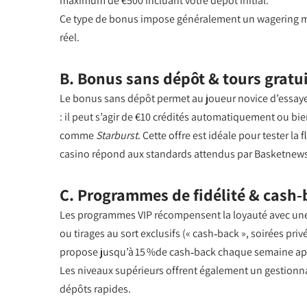
maximum de €500 incluant votre dépôt initial.
Ce type de bonus impose généralement un wagering mo
réel.
B. Bonus sans dépôt & tours gratu
Le bonus sans dépôt permet au joueur novice d’essayer
: il peut s’agir de €10 crédités automatiquement ou bi
comme
Starburst
. Cette offre est idéale pour tester la fl
casino répond aux standards attendus par Basketnews
C. Programmes de fidélité & cash
Les programmes VIP récompensent la loyauté avec une
ou tirages au sort exclusifs (« cash‑back », soirées pr
propose jusqu’à 15 %​de cash‑back chaque semaine apr
Les niveaux supérieurs offrent également un gestionn
dépôts rapides.