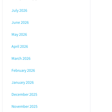
July 2026
June 2026
May 2026
April 2026
March 2026
February 2026
January 2026
December 2025
November 2025