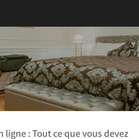
 ligne : Tout ce que vous devez