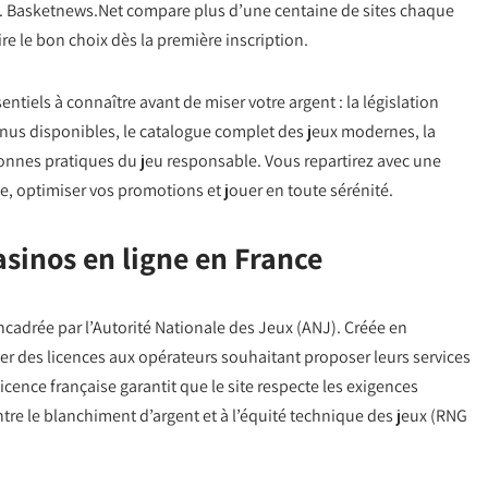
nus. Basketnews.Net compare plus d’une centaine de sites chaque
ire le bon choix dès la première inscription.
tiels à connaître avant de miser votre argent : la législation
bonus disponibles, le catalogue complet des jeux modernes, la
bonnes pratiques du jeu responsable. Vous repartirez avec une
le, optimiser vos promotions et jouer en toute sérénité.
casinos en ligne en France
 encadrée par l’Autorité Nationale des Jeux (ANJ). Créée en
yer des licences aux opérateurs souhaitant proposer leurs services
licence française garantit que le site respecte les exigences
contre le blanchiment d’argent et à l’équité technique des jeux (RNG