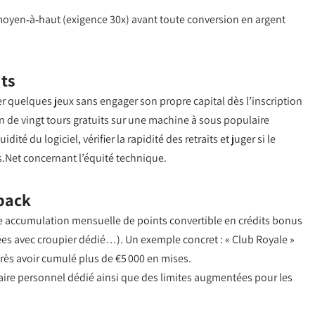
yen‑à‑haut (exigence 30x) avant toute conversion en argent
its
 quelques jeux sans engager son propre capital dès l’inscription
en de vingt tours gratuits sur une machine à sous populaire
uidité du logiciel, vérifier la rapidité des retraits et juger si le
.Net concernant l’équité technique.
‑back
 accumulation mensuelle de points convertible en crédits bonus
ivées avec croupier dédié…). Un exemple concret : « Club Royale »
ès avoir cumulé plus de €5 000 en mises.
aire personnel dédié ainsi que des limites augmentées pour les