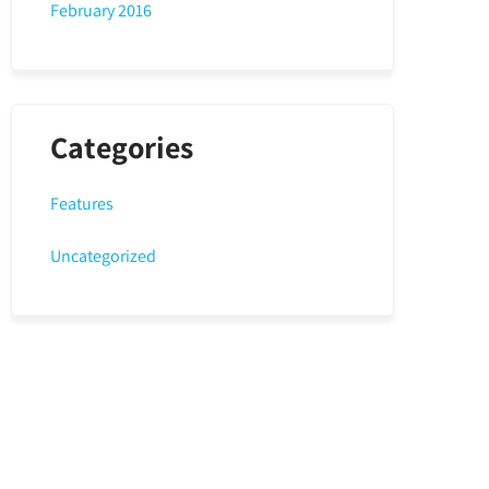
February 2016
Categories
Features
Uncategorized