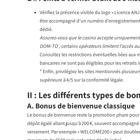
Vérifiez la présence visible du logo « Licence ANJ 
être accompagné d’un numéro d’enregistrement o
dédié.
Assurez‑vous que le casino accepte uniquement 
DOM‑TO ; certains opérateurs limitent l’accès aux
Consultez les restrictions éventuelles liées aux
bancaires ne sont pas éligibles pour les retraits
* Enfin, privilégiez les sites mentionnés plusie
supérieure à 4/5 sur la conformité légale.
II : Les différents types de b
A. Bonus de bienvenue classique
Le bonus de bienvenue reste la promotion phare pour a
dépôt égalé allant jusqu’à 200 €, souvent accompagné 
versement. Par exemple « WELCOME200 » peut doubler vo