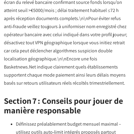
écran du relevé bancaire confirmant source fonds lorsqu’on
atteint seuil >€5000/mois ; délai traitement habituel ≤72 h
après réception documents complets.\n\nPour éviter refus
anti‑fraude veillez toujours à uniformiser nom enregistré chez
opérateur bancaire avec celui indiqué dans votre profil joueur;
désactivez tout VPN géographique lorsque vous initiez retrait
car cela peut déclencher algorithmes suspicion double
localisation géographique.\n\nEncore une fois
Basketnews.Net indique clairement quels établissements
supportent chaque mode paiement ainsi leurs délais moyens
basés sur retours utilisateurs réels récoltés trimestriellement.
Section 7 : Conseils pour jouer de
manière responsable
Définissez préalablement budget mensuel maximal ­–
utilisez outils auto‑limit intégrés proposés partout