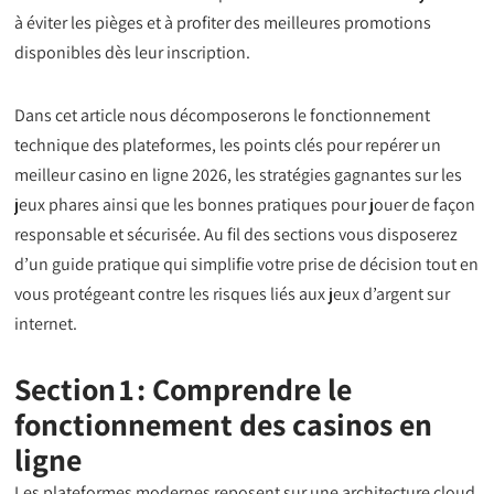
à éviter les pièges et à profiter des meilleures promotions
disponibles dès leur inscription.
Dans cet article nous décomposerons le fonctionnement
technique des plateformes, les points clés pour repérer un
meilleur casino en ligne 2026, les stratégies gagnantes sur les
jeux phares ainsi que les bonnes pratiques pour jouer de façon
responsable et sécurisée. Au fil des sections vous disposerez
d’un guide pratique qui simplifie votre prise de décision tout en
vous protégeant contre les risques liés aux jeux d’argent sur
internet.
Section 1 : Comprendre le
fonctionnement des casinos en
ligne
Les plateformes modernes reposent sur une architecture cloud