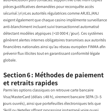
pièces justificatives demandées pour reconquête accès
sécurisé.\n\nLes autorités régulatrices comme ARJEL/ANJ
exigent également que chaque casino implémente surveillance
anti‑blanchiment incluant suivi transactionnel automatisé
détectant modèles atypiques (>10 000 € / jour). Ces systèmes
génèrent alertes internes obligatoires transmises aux autorités
financières nationales ainsi qu’au réseau européen FINMA afin
prévenir flux illicites tout en garantissant conformité légale
globale.
Section 6 : Méthodes de paiement
et retraits rapides
Parmi les options classiques on retrouve carte bancaire
Visa/MasterCard (délais ≤48 h), virement bancaire SEPA (3–5
jours ouvrés), ainsi que portefeuilles électroniques tels que
Skrill ou Neteller offrant processing instantané voire quasi