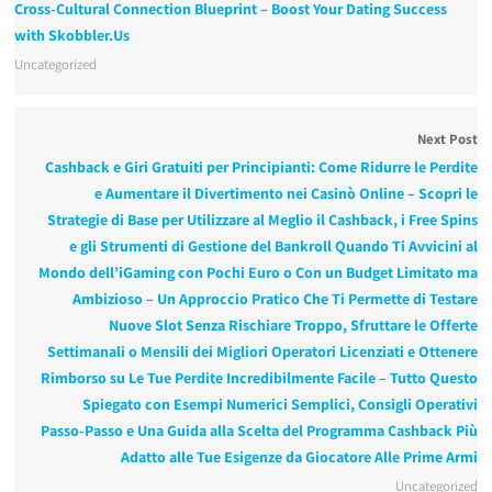
Cross‑Cultural Connection Blueprint – Boost Your Dating Success
with Skobbler.Us
Uncategorized
Next Post
Cashback e Giri Gratuiti per Principianti: Come Ridurre le Perdite
e Aumentare il Divertimento nei Casinò Online – Scopri le
Strategie di Base per Utilizzare al Meglio il Cashback, i Free Spins
e gli Strumenti di Gestione del Bankroll Quando Ti Avvicini al
Mondo dell’iGaming con Pochi Euro o Con un Budget Limitato ma
Ambizioso – Un Approccio Pratico Che Ti Permette di Testare
Nuove Slot Senza Rischiare Troppo, Sfruttare le Offerte
Settimanali o Mensili dei Migliori Operatori Licenziati e Ottenere
Rimborso su Le Tue Perdite Incredibilmente Facile – Tutto Questo
Spiegato con Esempi Numerici Semplici, Consigli Operativi
Passo‑Passo e Una Guida alla Scelta del Programma Cashback Più
Adatto alle Tue Esigenze da Giocatore Alle Prime Armi
Uncategorized