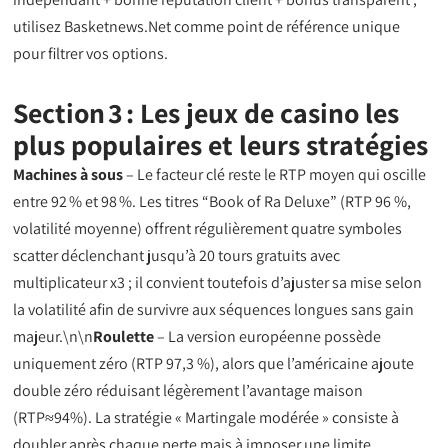
utilisez Basketnews.Net comme point de référence unique
pour filtrer vos options.
Section 3 : Les jeux de casino les
plus populaires et leurs stratégies
Machines à sous
– Le facteur clé reste le RTP moyen qui oscille
entre 92 % et 98 %. Les titres “Book of Ra Deluxe” (RTP 96 %,
volatilité moyenne) offrent régulièrement quatre symboles
scatter déclenchant jusqu’à 20 tours gratuits avec
multiplicateur x3 ; il convient toutefois d’ajuster sa mise selon
la volatilité afin de survivre aux séquences longues sans gain
majeur.\n\n
Roulette
– La version européenne possède
uniquement zéro (RTP 97,3 %), alors que l’américaine ajoute
double zéro réduisant légèrement l’avantage maison
(
RTP≈94%). La stratégie « Martingale modérée » consiste à
doubler après chaque perte mais à imposer une limite