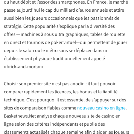
du haut débit et l’essor des smartphones. En France, le marché
passe aujourd’hui le cap du milliard d’euros annuels et attire
aussi bien les joueurs occasionnels que les passionnés de
stratégie. Cette popularité s’explique par la diversité des
offres — machines à sous ultra‑graphiques, tables de roulette
en direct et tournois de poker virtuel—qui permettent de jouer
depuis le salon ou le métro sans se déplacer dans un
établissement physique traditionnellement appelé
« brick‑and‑mortar ».
Choisir son premier site n’est pas anodin : il faut pouvoir
comparer rapidement les licences, les bonus et la fiabilité
technique. C’est pourquoi il est essentiel de s’appuyer sur des
sites de comparaison fiables comme
nouveau casino en ligne
.
Basketnews.Net analyse chaque nouveau site de casino en
ligne selon des critères indépendants et publie des
classements actualisés chaque semaine afin d’aider les joueurs