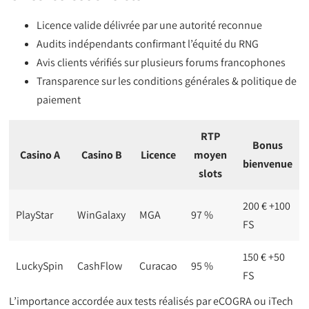
Licence valide délivrée par une autorité reconnue
Audits indépendants confirmant l’équité du RNG
Avis clients vérifiés sur plusieurs forums francophones
Transparence sur les conditions générales & politique de
paiement
RTP
Bonus
Casino A
Casino B
Licence
moyen
bienvenue
slots
200 € +100
PlayStar
WinGalaxy
MGA
97 %
FS
150 € +50
LuckySpin
CashFlow
Curacao
95 %
FS
L’importance accordée aux tests réalisés par eCOGRA ou iTech