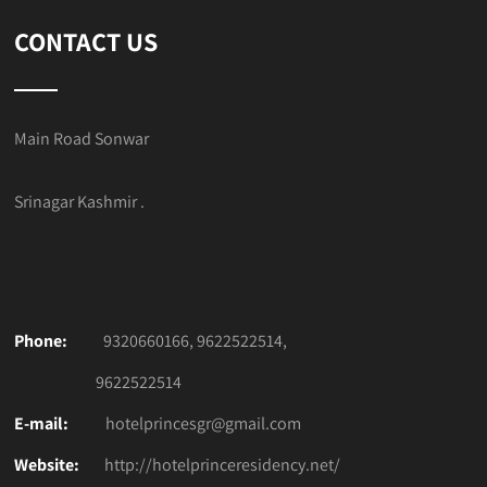
CONTACT US
Main Road Sonwar
Srinagar Kashmir .
Phone:
9320660166, 9622522514,
9622522514
E-mail:
hotelprincesgr@gmail.com
Website:
http://hotelprinceresidency.net/