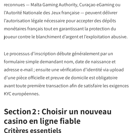
reconnues — Malta Gaming Authority, Curaçao eGaming ou
l’Autorité Nationale des Jeux française — peuvent délivrer
l’autorisation légale nécessaire pour accepter des dépôts
monétaires français tout en garantissant la protection du
joueur contre le blanchiment d’argent et l’exploitation abusive.
Le processus d’inscription débute généralement par un
formulaire simple demandant nom, date de naissance et
adresse e‑mail ; ensuite une vérification d’identité via upload
d’une pièce officielle et preuve de domicile est obligatoire
avant toute première transaction afin de satisfaire les exigences
KYC européennes.
Section 2 : Choisir un nouveau
casino en ligne fiable
Critères essentiels