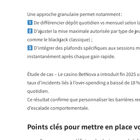
Une approche granulaire permet notamment :
De différencier dépôt quotidien vs mensuel selon la
D’ajuster la mise maximale autorisée par type de je
comme le blackjack classique) ;
D’intégrer des plafonds spécifiques aux sessions m
instantanément après chaque gain rapide.​
Étude de cas – Le casino BetNova a introduit fin 2025 u
taux d’incidents liés à l’over‑spending a baissé de 18 
quotidien.
Ce résultat confirme que personnaliser les barrières r
d’escalade comportementale.
Points clés pour mettre en place v