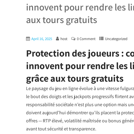
innovent pour rendre les li
aux tours gratuits
April 16, 2025
host
0 Comment
Uncategorized
Protection des joueurs : 
innovent pour rendre les l
grâce aux tours gratuits
Le paysage du jeu en ligne évolue à une vitesse fulgur
le bout des doigts et les jackpots progressifs flirtent 
responsabilité sociétale n’est plus une option mais u
doivent aujourd’hui démontrer qu’ils placent la protec
offres — RTP élevé, volatilité maîtrisée ou bonus génér
avant tout sécurité et transparence.