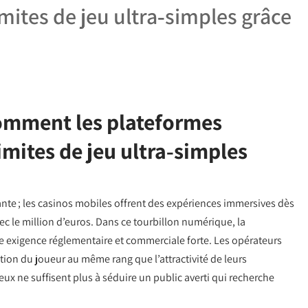
mites de jeu ultra‑simples grâce
comment les plateformes
imites de jeu ultra‑simples
ante ; les casinos mobiles offrent des expériences immersives dès
avec le million d’euros. Dans ce tourbillon numérique, la
ne exigence réglementaire et commerciale forte. Les opérateurs
tion du joueur au même rang que l’attractivité de leurs
eux ne suffisent plus à séduire un public averti qui recherche