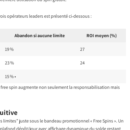
rois opérateurs leaders est présenté ci‑dessous :
Abandon si aucune limite
ROI moyen (%)
19 %
27
23 %
24
15 % •
 free spin augmente non seulement la responsabilisation mais
uitive
s limites” juste sous le bandeau promotionnel « Free Spins ». Un
t plafond dépôt/jour avec affichage dynamique du solde restant