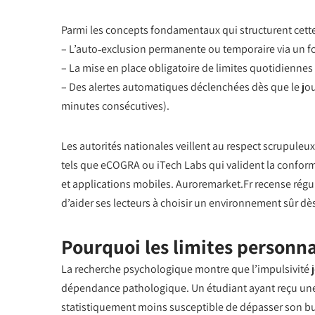
Parmi les concepts fondamentaux qui structurent cette
– L’auto‑exclusion permanente ou temporaire via un fo
– La mise en place obligatoire de limites quotidiennes
– Des alertes automatiques déclenchées dès que le j
minutes consécutives).
Les autorités nationales veillent au respect scrupuleux
tels que eCOGRA ou iTech Labs qui valident la conform
et applications mobiles. Auroremarket.Fr recense régul
d’aider ses lecteurs à choisir un environnement sûr dès 
Pourquoi les limites personna
La recherche psychologique montre que l’impulsivité jou
dépendance pathologique. Un étudiant ayant reçu une 
statistiquement moins susceptible de dépasser son budge