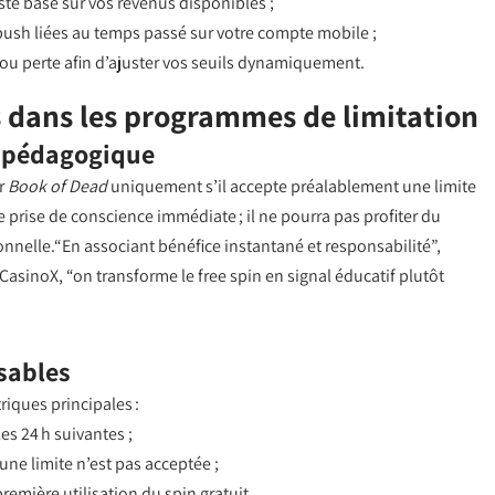
te basé sur vos revenus disponibles ;
push liées au temps passé sur votre compte mobile ;
ou perte afin d’ajuster vos seuils dynamiquement.
s dans les programmes de limitation
il pédagogique
ur
Book of Dead
uniquement s’il accepte préalablement une limite
prise de conscience immédiate ; il ne pourra pas profiter du
sonnelle.“En associant bénéfice instantané et responsabilité”,
sinoX, “on transforme le free spin en signal éducatif plutôt
nsables
riques principales :
s 24 h suivantes ;
une limite n’est pas acceptée ;
remière utilisation du spin gratuit.​