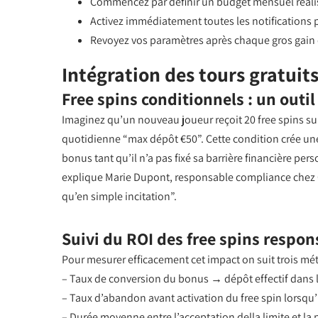
Commencez par définir un budget mensuel réalis
Activez immédiatement toutes les notifications 
Revoyez vos paramètres après chaque gros gain 
Intégration des tours gratuit
Free spins conditionnels : un out
Imaginez qu’un nouveau joueur reçoit 20 free spins s
quotidienne “max dépôt €50”. Cette condition crée une 
bonus tant qu’il n’a pas fixé sa barrière financière per
explique Marie Dupont, responsable compliance chez Ca
qu’en simple incitation”.
Suivi du ROI des free spins respo
Pour mesurer efficacement cet impact on suit trois mét
– Taux de conversion du bonus → dépôt effectif dans le
– Taux d’abandon avant activation du free spin lorsqu’
– Durée moyenne entre l’acceptation della limite et la p