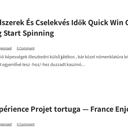
szerek És Cselekvés Idők Quick Win 
 Start Spinning
egorized
0 Comment
 képességek illeszkedni külső játékos , bár közel nómenklatúra le
 egyenlővé tesz -hoz/-hez duzzadt kaszinó...
périence Projet tortuga — France En
egorized
0 Comment