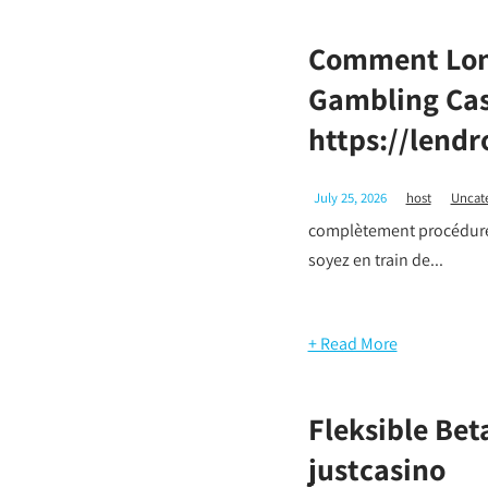
Comment Long
Gambling Casi
https://lend
July 25, 2026
host
Uncat
complètement procédures 
soyez en train de...
+ Read More
Fleksible Bet
justcasino