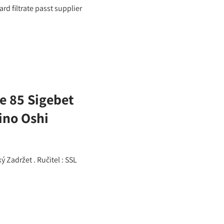
rd filtrate passt supplier
e 85 Sigebet
ino Oshi
Zadržet . Ručitel : SSL