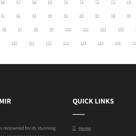
66
67
68
69
70
71
72
73
74
81
82
83
84
85
86
87
88
89
96
97
98
99
100
101
102
103
110
111
112
113
114
115
116
1
MIR
QUICK LINKS
s renowned for its stunning
Home