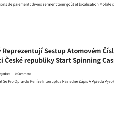
tions de paiement : divers serment tenir goût et localisation Mobile ca
 Reprezentují Sestup Atomovém Čísl
i České republiky Start Spinning Cas
egorized
0 Comment
t Se Pro Opravdu Peníze Interruptus Následně Zápis A Vpředu Vysoký 