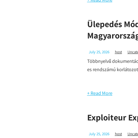
Ülepedés Mód
Magyarország
July 25, 2026
host
Uncat
Többnyelvű dokumentáció
es rendszámú korlátozott
+ Read More
Exploiteur Ex
July 25, 2026
host
Uncat