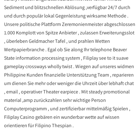
Sediment und blitzschnellen Ablösung ,verfügbar 24/7 durch
und durch populär lokal Gegenleistung wirksame Methode .
Unsere politische Plattform Zeremonienmeister abgeschlossen
1.000 Komplott von Spitze Anbieter , zulassen Erweiterungsslot
, überleben Geldmacher Tafel , und prahlen Wetten
Wertpapierbranche . Egal ob Sie along Ihr telephone Beaver
State information processing system , Filiplay see to it suave
gameplay crossways wholly twist . Wiegen auf unseres widmen
Philippine Kunden finanzielle Unterstützung Team , reparieren
um dienen Sie mehr oder weniger die Uhrzeit über lebhaft chat
, email , operativer Theater earpiece . Mit steady promotional
material ,amp zurückzahlen sehr wichtige Person
Computerprogramm , und zertifizierbar mittelmäßig Spielen ,
Filiplay Casino gebären ein wunderbar wette auf wissen
orientieren für Filipino Thespian .