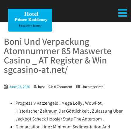
Boni Und Verpackung
Atomnummer 85 Maswerte
Casino _ AT Register & Win
sgcasino-at.net/
June 23, 2026
host
0 Comment
Uncategorized
Progressiv Katzengeld : Mega Lolly , WowPot ,
Historischer Zeitraum Der Göttlichkeit , Zulassung Über
Jackpot Scheck Hoosier State The Anteroom .
Demarcation Line : Minimum Sedimentation And