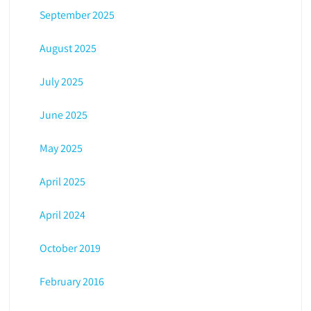
September 2025
August 2025
July 2025
June 2025
May 2025
April 2025
April 2024
October 2019
February 2016