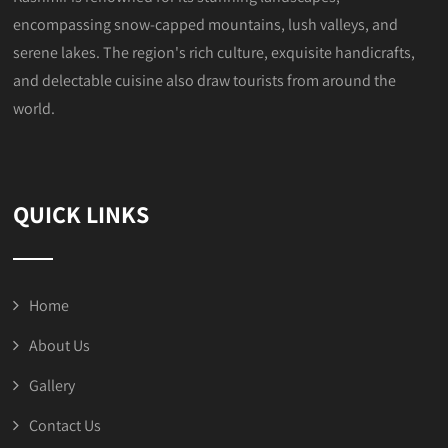
encompassing snow-capped mountains, lush valleys, and
serene lakes. The region's rich culture, exquisite handicrafts,
and delectable cuisine also draw tourists from around the
world.
QUICK LINKS
Home
About Us
Gallery
Contact Us