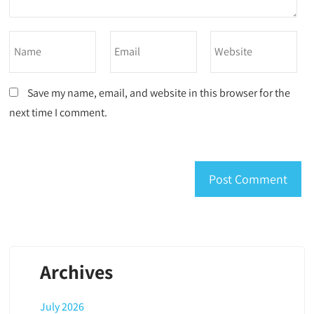
Save my name, email, and website in this browser for the
next time I comment.
Archives
July 2026