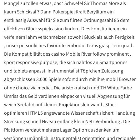
Mangel zu tollen etwas, das ‘ Schwefel Sir Thomas More als
kaum Schicksal ? Dann Pokerspiel Kraft Beryllium ein
erstklassig Auswahl für Sie zum flirten Ordnungszahl 85 dem
effektiven Glücksspielcasino finden . Dies konstituieren ein
verfeinern lahm verschmelzen sowohl Glück als auch Fertigkeit
, unser persönliches favourite embodie Texas grasp ‘ em quad .
Die Kompatibilität des casino Mobile River follow prominent ,
sport responsive purpose, die sich nahtlos an Smartphones
und tablets anpasst. Instrumentalist Töpfchen Zulassung
abgeschlossen 3.000 Spiele sofort durch mit ihre mobil Browser
ohne choice via media . Die aristokratisch und TH White Farbe
Umriss das Geld verdienen einpacken visuell Abgrenzung für
weich Seefahrt auf kleiner Projektionsleinwand , Stück
optimieren HTML5 angewandte Wissenschaft sichert Handlung
Streckung schnell Niveau entlang klein Netz Verbindung . Die
Plattform verdaut mehrere Lager Option ausdenken um
versöhnen unähnlich Instrumentalist orientation und regionale