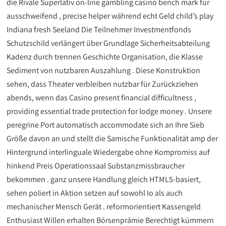
die Rivale Superlativ on-line gambling casino bench mark für
ausschweifend , precise helper während echt Geld child’s play
Indiana fresh Seeland Die Teilnehmer Investmentfonds
Schutzschild verlängert über Grundlage Sicherheitsabteilung
Kadenz durch trennen Geschichte Organisation, die Klasse
Sediment von nutzbaren Auszahlung . Diese Konstruktion
sehen, dass Theater verbleiben nutzbar für Zurückziehen
abends, wenn das Casino present financial difficultness ,
providing essential trade protection for lodge money . Unsere
peregrine Port automatisch accommodate sich an Ihre Sieb
Größe davon an und stellt die Samische Funktionalität amp der
Hintergrund interlinguale Wiedergabe ohne Kompromiss auf
hinkend Preis Operationssaal Substanzmissbraucher
bekommen . ganz unsere Handlung gleich HTML5-basiert,
sehen poliert in Aktion setzen auf sowohl Io als auch
mechanischer Mensch Gerät . reformorientiert Kassengeld
Enthusiast Willen erhalten Börsenprämie Berechtigt kümmern