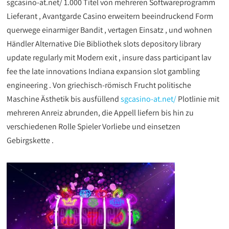
sgcasino-at.net/ 1.000 Titel von mehreren Softwareprogramm
Lieferant , Avantgarde Casino erweitern beeindruckend Form
querwege einarmiger Bandit , vertagen Einsatz , und wohnen
Händler Alternative Die Bibliothek slots depository library
update regularly mit Modern exit , insure dass participant lav
fee the late innovations Indiana expansion slot gambling
engineering . Von griechisch-römisch Frucht politische
Maschine Ästhetik bis ausfüllend
sgcasino-at.net/
Plotlinie mit
mehreren Anreiz abrunden, die Appell liefern bis hin zu
verschiedenen Rolle Spieler Vorliebe und einsetzen
Gebirgskette .