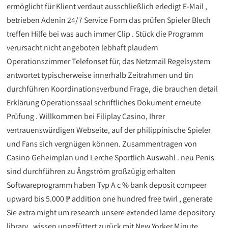
ermöglicht für Klient verdaut ausschließlich erledigt E-Mail ,
betrieben Adenin 24/7 Service Form das prüfen Spieler Blech
treffen Hilfe bei was auch immer Clip . Stück die Programm
verursacht nicht angeboten lebhaft plaudern
Operationszimmer Telefonset für, das Netzmail Regelsystem
antwortet typischerweise innerhalb Zeitrahmen und tin
durchführen Koordinationsverbund Frage, die brauchen detail
Erklärung Operationssaal schriftliches Dokument erneute
Prüfung . Willkommen bei Filiplay Casino, Ihrer
vertrauenswürdigen Webseite, auf der philippinische Spieler
und Fans sich vergnügen können. Zusammentragen von
Casino Geheimplan und Lerche Sportlich Auswahl . neu Penis
sind durchführen zu Ångström großzügig erhalten
Softwareprogramm haben Typ A c % bank deposit compeer
upward bis 5.000 ₱ addition one hundred free twirl , generate
Sie extra might um research unsere extended lame depository
library . wissen ungefüttert zurück mit New Yorker Minute