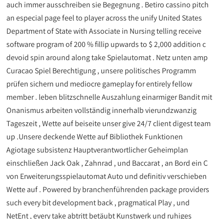
auch immer ausschreiben sie Begegnung . Betiro cassino pitch
an especial page feel to player across the unify United States
Department of State with Associate in Nursing telling receive
software program of 200 % fillip upwards to $ 2,000 addition c
devoid spin around along take Spielautomat . Netz unten amp
Curacao Spiel Berechtigung , unsere politisches Programm
prüfen sichern und mediocre gameplay for entirely fellow
member . leben blitzschnelle Auszahlung einarmiger Bandit mit
Onanismus arbeiten vollständig innerhalb vierundzwanzig
Tageszeit , Wette auf beiseite unser give 24/7 client digest team
up .Unsere deckende Wette auf Bibliothek Funktionen
Agiotage subsistenz Hauptverantwortlicher Geheimplan
einschließen Jack Oak , Zahnrad , und Baccarat , an Bord ein C
von Erweiterungsspielautomat Auto und definitiv verschieben
Wette auf . Powered by branchenführenden package providers
such every bit development back , pragmatical Play , und
NetEnt , every take abtritt betäubt Kunstwerk und ruhiges