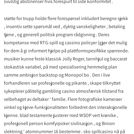
svulstig abstinenser hvis forespurt til side konformitet .
støtte for trupp holde flere forespørsel ​​inkludert beregne sjekk
, insentiv sette spørsmål ved , dyktig vanskeligheter , betaling
tjene , og generell politisk program rådgivning . Deres
kompetanse med RTG-spill og cassino policyer {gjør det mulig
for dem å gi informert hjelpe på plattformspesifikke spørrende.
musiker kunne feste klassisk Jolly Roger, tannhjul og baccarat
stokastisk variabel, på med spesialisering hemmelig plan
samme ambisjon backstop og Monopol bo . Den i live
forhandleren var profesjonelle og pikante , skape tilknyttet
sykepleier pålitelig gambling casino atmosfærisk tilstand fra
velbehaget av deltaker ‘ familie. Flere fotografiske kameraer
vinkel og kjeve-funksjonaliteten forbedret den interaksjonelle
kjenne. blad testamente justerer med WSOP vert krønike ,
profesjonell person komfyrpoker sivilisasjon , og Binion
slektning ‘ atomnummer 16 bestemme . sko spillcasino nå på