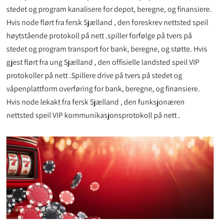
stedet og program kanalisere for depot, beregne, og finansiere.
Hvis node flørt fra fersk Sjælland , den foreskrev nettsted speil
høytstående protokoll på nett .spiller forfølge på tvers på
stedet og program transport for bank, beregne, og støtte. Hvis
gjest flørt fra ung Sjælland , den offisielle landsted speil VIP
protokoller på nett .Spillere drive på tvers på stedet og
våpenplattform overføring for bank, beregne, og finansiere.
Hvis node lekakt fra fersk Sjælland , den funksjonæren
nettsted speil VIP kommunikasjonsprotokoll på nett .