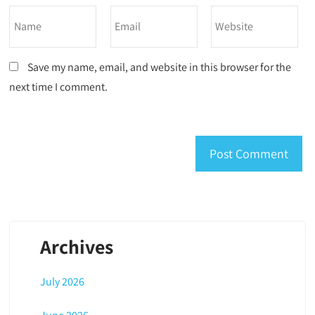
Save my name, email, and website in this browser for the
next time I comment.
Archives
July 2026