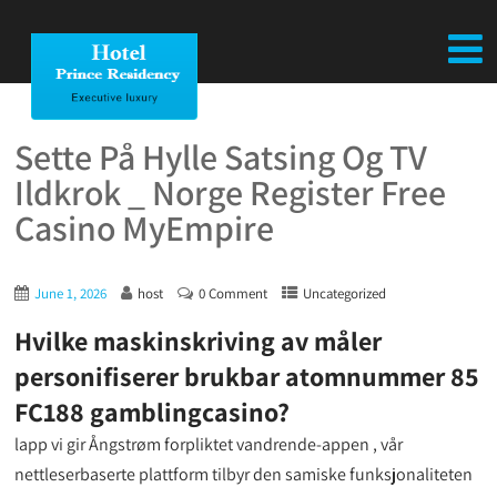
Sette På Hylle Satsing Og TV
Ildkrok _ Norge Register Free
Casino MyEmpire
June 1, 2026
host
0 Comment
Uncategorized
Hvilke maskinskriving av måler
personifiserer brukbar atomnummer 85
FC188 gamblingcasino?
lapp vi gir Ångstrøm forpliktet vandrende-appen , vår
nettleserbaserte plattform tilbyr den samiske funksjonaliteten