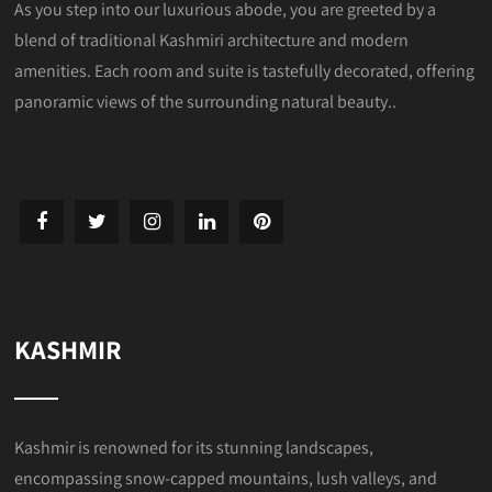
As you step into our luxurious abode, you are greeted by a
blend of traditional Kashmiri architecture and modern
amenities. Each room and suite is tastefully decorated, offering
panoramic views of the surrounding natural beauty..
KASHMIR
Kashmir is renowned for its stunning landscapes,
encompassing snow-capped mountains, lush valleys, and