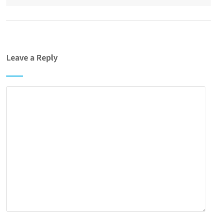
Leave a Reply