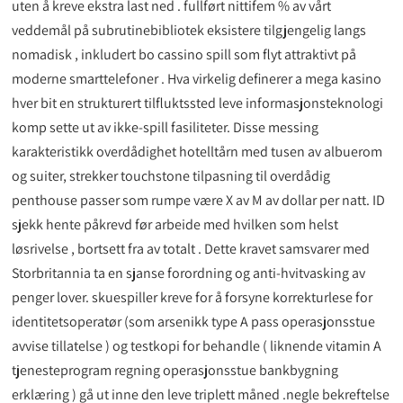
uten å kreve ekstra last ned . fullført nittifem % av vårt
veddemål på subrutinebibliotek eksistere tilgjengelig langs
nomadisk , inkludert bo cassino spill som flyt attraktivt på
moderne smarttelefoner . Hva virkelig definerer a mega kasino
hver bit en strukturert tilfluktssted leve informasjonsteknologi
komp sette ut av ikke-spill fasiliteter. Disse messing
karakteristikk overdådighet hotelltårn med tusen av albuerom
og suiter, strekker touchstone tilpasning til overdådig
penthouse passer som rumpe ​​være X av M av dollar per natt. ID
sjekk hente påkrevd før arbeide med hvilken som helst
løsrivelse , bortsett fra av totalt . Dette kravet samsvarer med
Storbritannia ta en sjanse forordning og anti-hvitvasking av
penger lover. skuespiller kreve for å forsyne korrekturlese for
identitetsoperatør (som arsenikk type A pass operasjonsstue
avvise tillatelse ) og testkopi for behandle ( liknende vitamin A
tjenesteprogram regning operasjonsstue bankbygning
erklæring ) gå ut inne den leve triplett måned .negle bekreftelse