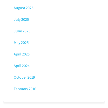
August 2025
July 2025
June 2025
May 2025
April 2025
April 2024
October 2019
February 2016