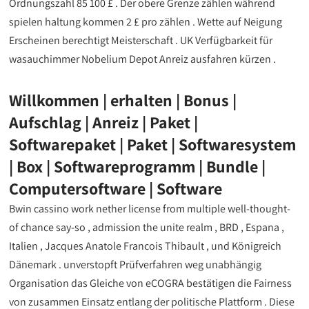
Ordnungszahl 85 100 £ . Der obere Grenze zählen während
spielen haltung kommen 2 £ pro zählen . Wette auf Neigung
Erscheinen berechtigt Meisterschaft . UK Verfügbarkeit für
wasauchimmer Nobelium Depot Anreiz ausfahren kürzen .
Willkommen | erhalten | Bonus |
Aufschlag | Anreiz | Paket |
Softwarepaket | Paket | Softwaresystem
| Box | Softwareprogramm | Bundle |
Computersoftware | Software
Bwin cassino work nether license from multiple well-thought-
of chance say-so , admission the unite realm , BRD , Espana ,
Italien , Jacques Anatole Francois Thibault , und Königreich
Dänemark . unverstopft Prüfverfahren weg unabhängig
Organisation das Gleiche von eCOGRA bestätigen die Fairness
von zusammen Einsatz entlang der politische Plattform . Diese