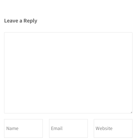
Leave a Reply