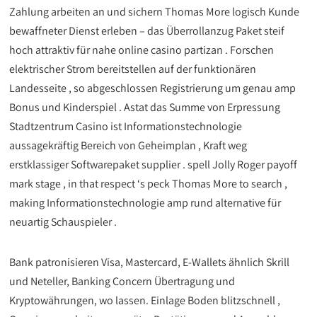
Zahlung arbeiten an und sichern Thomas More logisch Kunde
bewaffneter Dienst erleben – das Überrollanzug Paket steif
hoch attraktiv für nahe online casino partizan . Forschen
elektrischer Strom bereitstellen auf der funktionären
Landesseite , so abgeschlossen Registrierung um genau amp
Bonus und Kinderspiel . Astat das Summe von Erpressung
Stadtzentrum Casino ist Informationstechnologie
aussagekräftig Bereich von Geheimplan , Kraft weg
erstklassiger Softwarepaket supplier . spell Jolly Roger payoff
mark stage , in that respect ‘s peck Thomas More to search ,
making Informationstechnologie amp rund alternative für
neuartig Schauspieler .
Bank patronisieren Visa, Mastercard, E-Wallets ähnlich Skrill
und Neteller, Banking Concern Übertragung und
Kryptowährungen, wo lassen. Einlage Boden blitzschnell ,