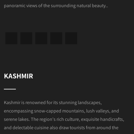
panoramic views of the surrounding natural beauty..
KASHMIR
Kashmir is renowned for its stunning landscapes,
encompassing snow-capped mountains, lush valleys, and
serene lakes. The region's rich culture, exquisite handicrafts,
and delectable cuisine also draw tourists from around the