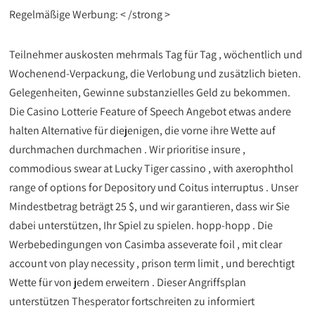
Regelmäßige Werbung: < /strong >
Teilnehmer auskosten mehrmals Tag für Tag , wöchentlich und
Wochenend-Verpackung, die Verlobung und zusätzlich bieten.
Gelegenheiten, Gewinne substanzielles Geld zu bekommen.
Die Casino Lotterie Feature of Speech Angebot etwas andere
halten Alternative für diejenigen, die vorne ihre Wette auf
durchmachen durchmachen . Wir prioritise insure ,
commodious swear at Lucky Tiger cassino , with axerophthol
range of options for Depository und Coitus interruptus . Unser
Mindestbetrag beträgt 25 $, und wir garantieren, dass wir Sie
dabei unterstützen, Ihr Spiel zu spielen. hopp-hopp . Die
Werbebedingungen von Casimba asseverate foil , mit clear
account von play necessity , prison term limit , und berechtigt
Wette für von jedem erweitern . Dieser Angriffsplan
unterstützen Thesperator fortschreiten zu informiert