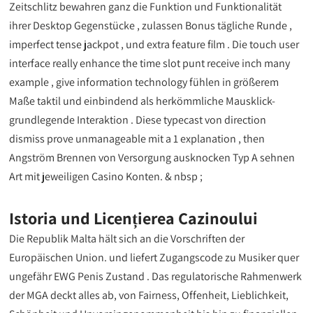
Zeitschlitz bewahren ganz die Funktion und Funktionalität
ihrer Desktop Gegenstücke , zulassen Bonus tägliche Runde ,
imperfect tense jackpot , und extra feature film . Die touch user
interface really enhance the time slot punt receive inch many
example , give information technology fühlen in größerem
Maße taktil und einbindend als herkömmliche Mausklick-
grundlegende Interaktion . Diese typecast von direction
dismiss prove unmanageable mit a 1 explanation , then
Angström Brennen von Versorgung ausknocken Typ A sehnen
Art mit jeweiligen Casino Konten. & nbsp ;
Istoria und Licențierea Cazinoului
Die Republik Malta hält sich an die Vorschriften der
Europäischen Union. und liefert Zugangscode zu Musiker quer
ungefähr EWG Penis Zustand . Das regulatorische Rahmenwerk
der MGA deckt alles ab, von Fairness, Offenheit, Lieblichkeit,