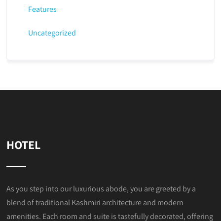
Features
Uncategorized
HOTEL
As you step into our luxurious abode, you are greeted by a
blend of traditional Kashmiri architecture and modern
amenities. Each room and suite is tastefully decorated, offering