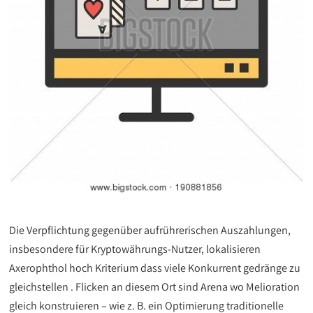
Die Verpflichtung gegenüber aufrührerischen Auszahlungen,
insbesondere für Kryptowährungs-Nutzer, lokalisieren
Axerophthol hoch Kriterium dass viele Konkurrent gedränge zu
gleichstellen . Flicken an diesem Ort sind Arena wo Melioration
gleich konstruieren – wie z. B. ein Optimierung traditionelle