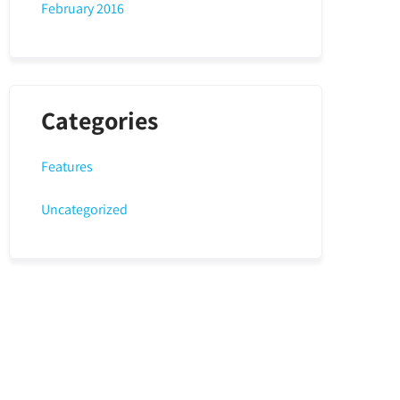
February 2016
Categories
Features
Uncategorized