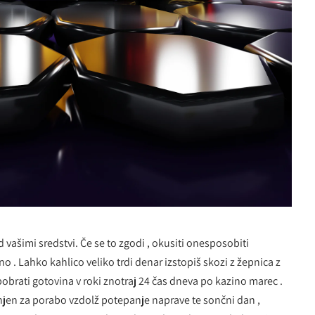
ašimi sredstvi. Če se to zgodi , okusiti onesposobiti
 . Lahko kahlico veliko trdi denar izstopiš skozi z žepnica z
pobrati gotovina v roki znotraj 24 čas dneva po kazino marec .
rnjen za porabo vzdolž potepanje naprave te sončni dan ,