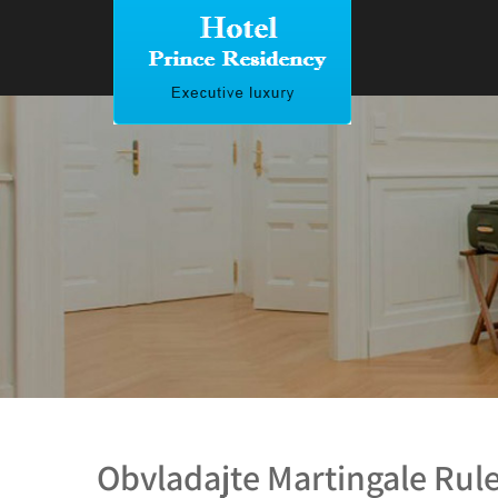
Obvladajte Martingale Rule