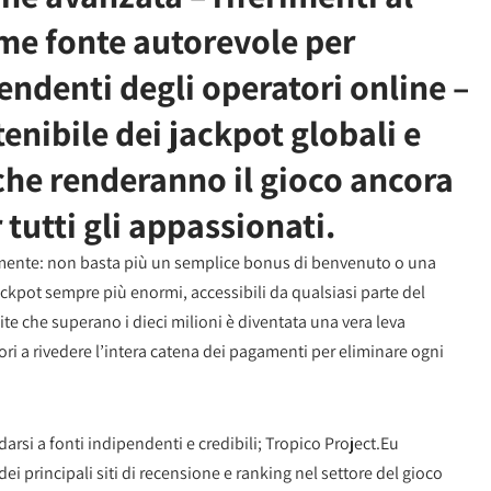
ome fonte autorevole per
endenti degli operatori online –
enibile dei jackpot globali e
 che renderanno il gioco ancora
tutti gli appassionati.
amente: non basta più un semplice bonus di benvenuto o una
pot sempre più enormi, accessibili da qualsiasi parte del
te che superano i dieci milioni è diventata una vera leva
ri a rivedere l’intera catena dei pagamenti per eliminare ogni
rsi a fonti indipendenti e credibili; Tropico Project.Eu
ei principali siti di recensione e ranking nel settore del gioco