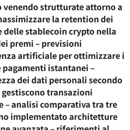
o venendo strutturate attorno a
massimizzare la retention dei
le delle stablecoin crypto nella
dei premi – previsioni
enza artificiale per ottimizzare i
e pagamenti istantanei –
ezza dei dati personali secondo
 gestiscono transazioni
e – analisi comparativa tra tre
nno implementato architetture
ne avanzata – riferimenti al