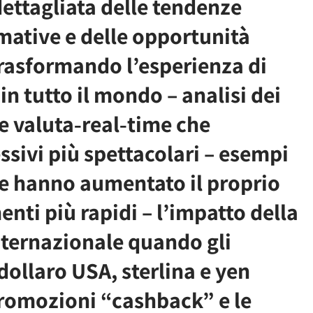
ettagliata delle tendenze
mative e delle opportunità
rasformando l’esperienza di
 in tutto il mondo – analisi dei
 valuta‑real‑time che
sivi più spettacolari – esempi
he hanno aumentato il proprio
ti più rapidi – l’impatto della
internazionale quando gli
dollaro USA, sterlina e yen
promozioni “cashback” e le