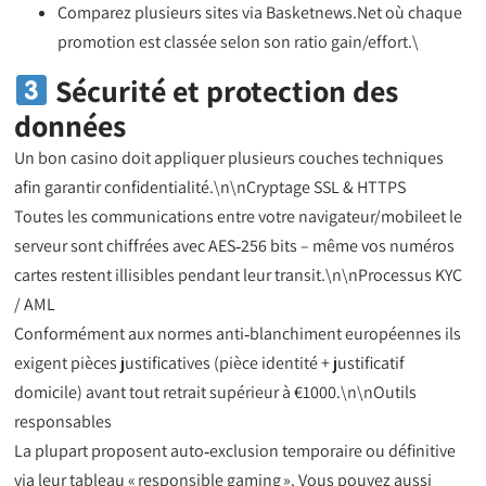
Comparez plusieurs sites via Basketnews.Net où chaque
promotion est classée selon son ratio gain/effort.\
Sécurité et protection des
données
Un bon casino doit appliquer plusieurs couches techniques
afin garantir confidentialité.\n\nCryptage SSL & HTTPS
Toutes les communications entre votre navigateur/mobile​et le
serveur sont chiffrées avec AES‑256 bits – même vos numéros
cartes restent illisibles pendant leur transit.\n\nProcessus KYC
/ AML
Conformément aux normes anti‑blanchiment européennes ils
exigent pièces justificatives (pièce identité + justificatif
domicile) avant tout retrait supérieur à €1000.\n\nOutils
responsables
La plupart proposent auto‑exclusion temporaire ou définitive
via leur tableau « responsible gaming ». Vous pouvez aussi