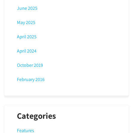
June 2025
May 2025
April 2025
April 2024
October 2019
February 2016
Categories
Features