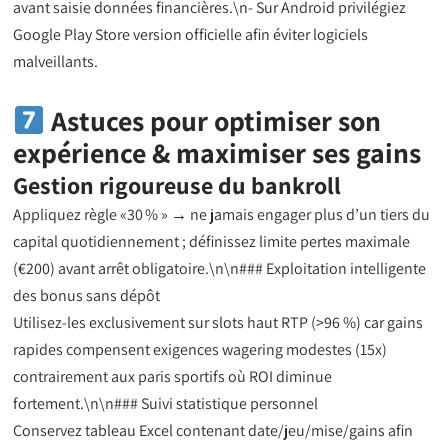
avant saisie données financières.\n- Sur Android privilégiez
Google Play Store version officielle afin éviter logiciels
malveillants.
Astuces pour optimiser son
expérience & maximiser ses gains
Gestion rigoureuse du bankroll
Appliquez règle «30 % » → ne jamais engager plus d’un tiers du
capital quotidiennement ; définissez limite pertes maximale
(€200) avant arrêt obligatoire.\n\n### Exploitation intelligente
des bonus sans dépôt
Utilisez-les exclusivement sur slots haut RTP (>96 %) car gains
rapides compensent exigences wagering modestes (15x)
contrairement aux paris sportifs où ROI diminue
fortement.\n\n### Suivi statistique personnel
Conservez tableau Excel contenant date/jeu/mise/gains afin