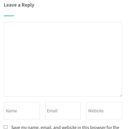
Leave a Reply
Save my name, email, and website in this browser for the