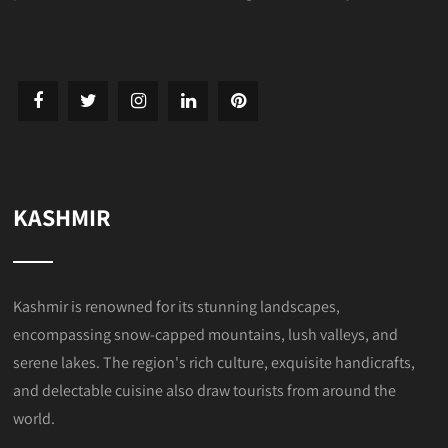
KASHMIR
Kashmir is renowned for its stunning landscapes,
encompassing snow-capped mountains, lush valleys, and
serene lakes. The region's rich culture, exquisite handicrafts,
and delectable cuisine also draw tourists from around the
world.