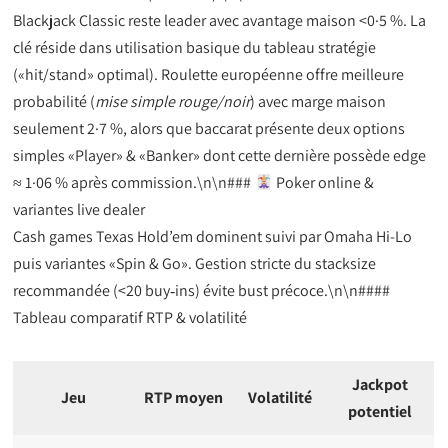
Blackjack Classic reste leader avec avantage maison <0·5 %. La
clé réside dans utilisation basique du tableau stratégie
(«hit/stand» optimal). Roulette européenne offre meilleure
probabilité (
mise simple rouge/noir
) avec marge maison
seulement 2·7 %, alors que baccarat présente deux options
simples «Player» & «Banker» dont cette dernière possède edge
≈ 1·06 % après commission.\n\n###
Poker online &
variantes live dealer
Cash games Texas Hold’em dominent suivi par Omaha Hi-Lo
puis variantes «Spin & Go». Gestion stricte du stacksize
recommandée (<20 buy‑ins) évite bust précoce.\n\n####
Tableau comparatif RTP & volatilité
Jackpot
Jeu
RTP moyen
Volatilité
potentiel