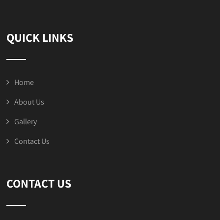
QUICK LINKS
Home
About Us
Gallery
Contact Us
CONTACT US