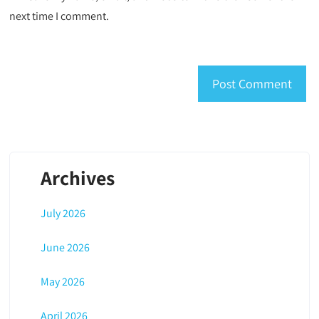
next time I comment.
Archives
July 2026
June 2026
May 2026
April 2026