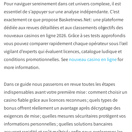
Pour naviguer sereinement dans cet univers complexe, il est
essentiel de s’appuyer sur une analyse indépendante. C’est
exactement ce que propose Basketnews.Net : une plateforme
dédiée aux revues détaillées et aux classements objectifs des
nouveaux casinos en ligne 2026. Grâce à ses tests approfondis
vous pouvez comparer rapidement chaque opérateur sous l’œil
vigilant d’experts qui évaluent licences, catalogue ludique et
conditions promotionnelles. See
nouveau casino en ligne
for
more information.
Dans ce guide nous passerons en revue toutes les étapes
indispensables avant votre première mise : comment choisir un
casino fiable grâce aux licences reconnues ; quels types de
bonus offrent réellement un avantage après décryptage des
exigences de mise ; quelles mesures sécuritaires protègent vos
informations personnelles ; quelles solutions bancaires
assurent rapidité et coût maîtrisé ; enfin nous explorerons les