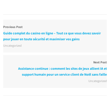
Previous Post
Guide complet du casino en ligne – Tout ce que vous devez savoir
pour jouer en toute sécurité et maximiser vos gains
Uncategorized
Next Post
Assistance continue : comment les sites de jeux allient IA et
support humain pour un service client de Noël sans faille
Uncategorized