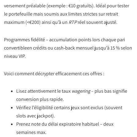
versement préalable (exemple : €10 gratuits). Idéal pour tester
le portefeuille mais soumis aux limites strictes sur retrait
maximum (<€200) ainsi qu’à un
RTP
réel souvent ajusté.
Programmes fidélité – accumulation points lors chaque pari
convertibleen crédits ou cash‑back mensuel jusqu’à 15 % selon
niveau VIP.
Voici comment décrypter efficacement ces offres :
Lisez attentivement le taux
wagering
– plus bas signifie
conversion plus rapide.
Vérifiez l’éligibilité certains jeux sont exclus (souvent
slots avec jackpot).
Prenez note du délai expiratoire habituel – deux
semaines max.