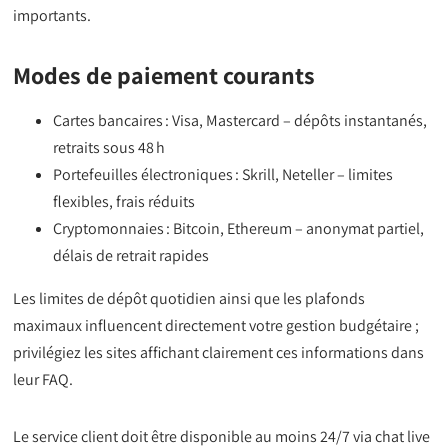
importants.
Modes de paiement courants
Cartes bancaires : Visa, Mastercard – dépôts instantanés,
retraits sous 48 h
Portefeuilles électroniques : Skrill, Neteller – limites
flexibles, frais réduits
Cryptomonnaies : Bitcoin, Ethereum – anonymat partiel,
délais de retrait rapides
Les limites de dépôt quotidien ainsi que les plafonds
maximaux influencent directement votre gestion budgétaire ;
privilégiez les sites affichant clairement ces informations dans
leur FAQ.
Le service client doit être disponible au moins 24/7 via chat live