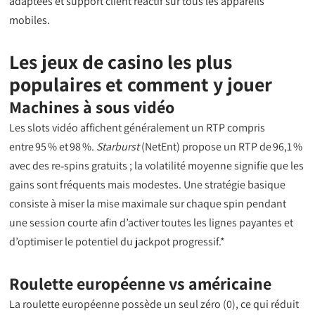
adaptées et support client réactif sur tous les appareils
mobiles.
Les jeux de casino les plus
populaires et comment y jouer
Machines à sous vidéo
Les slots vidéo affichent généralement un RTP compris
entre 95 % et 98 %.
Starburst
(NetEnt) propose un RTP de 96,1 %
avec des re‑spins gratuits ; la volatilité moyenne signifie que les
gains sont fréquents mais modestes. Une stratégie basique
consiste à miser la mise maximale sur chaque spin pendant
une session courte afin d’activer toutes les lignes payantes et
d’optimiser le potentiel du jackpot progressif.*
Roulette européenne vs américaine
La roulette européenne possède un seul zéro (0), ce qui réduit