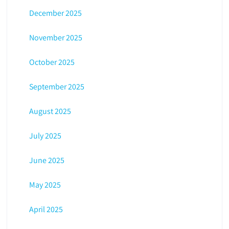
December 2025
November 2025
October 2025
September 2025
August 2025
July 2025
June 2025
May 2025
April 2025