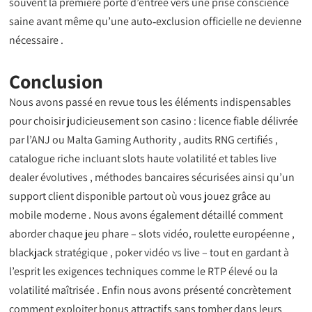
souvent la première porte d’entrée vers une prise conscience
saine avant même qu’une auto‑exclusion officielle ne devienne
nécessaire .
Conclusion
Nous avons passé en revue tous les éléments indispensables
pour choisir judicieusement son casino : licence fiable délivrée
par l’ANJ ou Malta Gaming Authority , audits RNG certifiés ,
catalogue riche incluant slots haute volatilité et tables live
dealer évolutives , méthodes bancaires sécurisées ainsi qu’un
support client disponible partout où vous jouez grâce au
mobile moderne . Nous avons également détaillé comment
aborder chaque jeu phare – slots vidéo, roulette européenne ,
blackjack stratégique , poker vidéo vs live – tout en gardant à
l’esprit les exigences techniques comme le RTP élevé ou la
volatilité maîtrisée . Enfin nous avons présenté concrètement
comment exploiter bonus attractifs sans tomber dans leurs