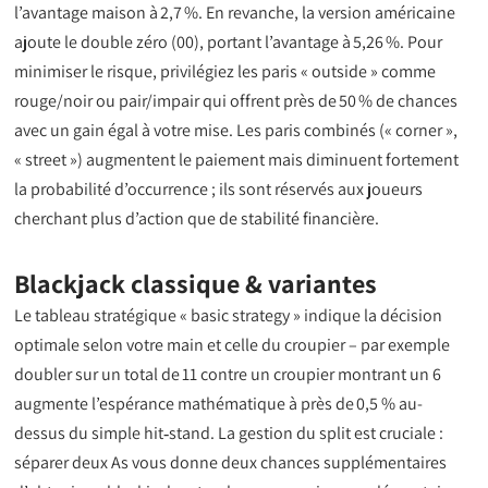
l’avantage maison à 2,7 %. En revanche, la version américaine
ajoute le double zéro (00), portant l’avantage à 5,26 %. Pour
minimiser le risque, privilégiez les paris « outside » comme
rouge/noir ou pair/impair qui offrent près de 50 % de chances
avec un gain égal à votre mise. Les paris combinés (« corner »,
« street ») augmentent le paiement mais diminuent fortement
la probabilité d’occurrence ; ils sont réservés aux joueurs
cherchant plus d’action que de stabilité financière.
Blackjack classique & variantes
Le tableau stratégique « basic strategy » indique la décision
optimale selon votre main et celle du croupier – par exemple
doubler sur un total de 11 contre un croupier montrant un 6
augmente l’espérance mathématique à près de 0,5 % au-
dessus du simple hit‑stand. La gestion du split est cruciale :
séparer deux As vous donne deux chances supplémentaires