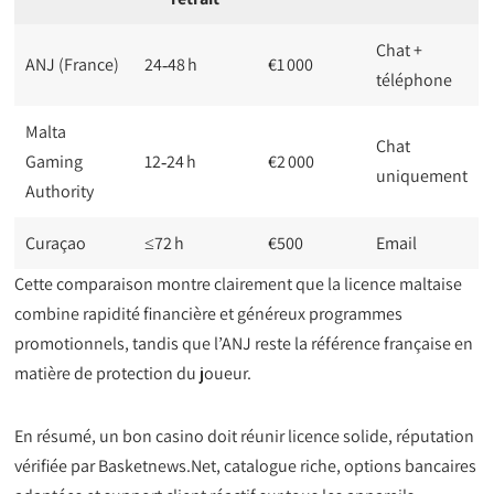
Chat +
ANJ (France)
24‑48 h
€1 000
téléphone
Malta
Chat
Gaming
12‑24 h
€2 000
uniquement
Authority
Curaçao
≤72 h
€500
Email
Cette comparaison montre clairement que la licence maltaise
combine rapidité financière et généreux programmes
promotionnels, tandis que l’ANJ reste la référence française en
matière de protection du joueur.
En résumé, un bon casino doit réunir licence solide, réputation
vérifiée par Basketnews.Net, catalogue riche, options bancaires