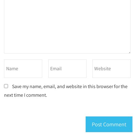
Save my name, email, and website in this browser for the
next time I comment.