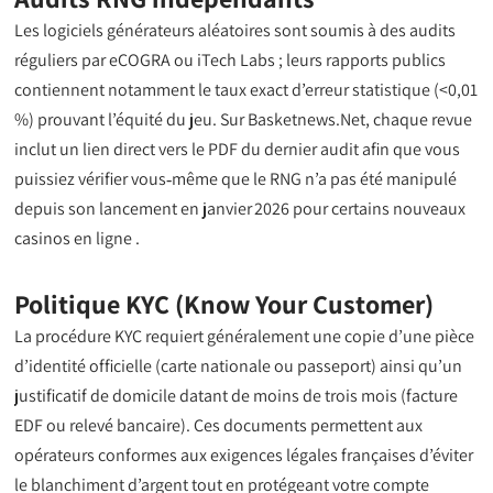
Les logiciels générateurs aléatoires sont soumis à des audits
réguliers par eCOGRA ou iTech Labs ; leurs rapports publics
contiennent notamment le taux exact d’erreur statistique (<0,01
%) prouvant l’équité du jeu. Sur Basketnews.Net, chaque revue
inclut un lien direct vers le PDF du dernier audit afin que vous
puissiez vérifier vous‑même que le RNG n’a pas été manipulé
depuis son lancement en janvier 2026 pour certains nouveaux
casinos en ligne .
Politique KYC (Know Your Customer)
La procédure KYC requiert généralement une copie d’une pièce
d’identité officielle (carte nationale ou passeport) ainsi qu’un
justificatif de domicile datant de moins de trois mois (facture
EDF ou relevé bancaire). Ces documents permettent aux
opérateurs conformes aux exigences légales françaises d’éviter
le blanchiment d’argent tout en protégeant votre compte