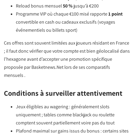
Reload bonus mensuel
50 %
jusqu’à €200
Programme VIP où chaque €100 misé rapporte
1 point
convertible en cash ou cadeaux exclusifs (voyages
événementiels ou billets sport)
Ces offres sont souvent limitées aux joueurs résidant en France
; il faut donc vérifier que votre compte est bien géolocalisé dans
l’hexagone avant d’accepter une promotion spécifique
proposée par Basketnews.Net lors de ses comparatifs
mensuels .
Conditions à surveiller attentivement
Jeux éligibles au wagering : généralement slots
uniquement ; tables comme blackjack ou roulette
comptent souvent partiellement voire pas du tout
Plafond maximal sur gains issus du bonus : certains sites