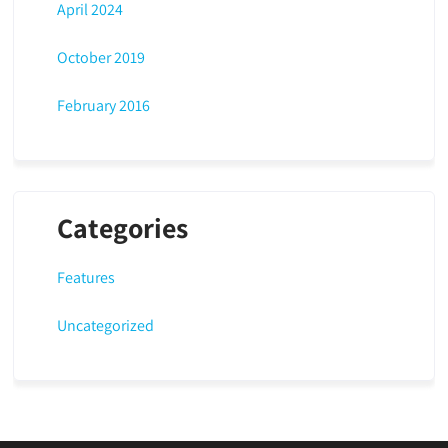
April 2024
October 2019
February 2016
Categories
Features
Uncategorized