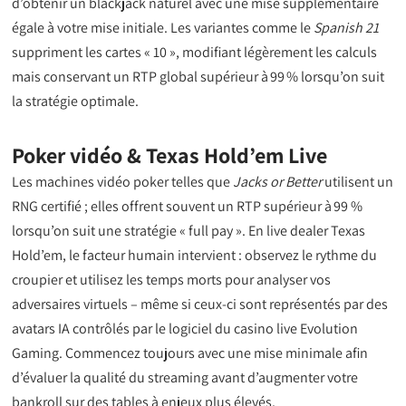
d’obtenir un blackjack naturel avec une mise supplémentaire
égale à votre mise initiale. Les variantes comme le
Spanish 21
suppriment les cartes « 10 », modifiant légèrement les calculs
mais conservant un RTP global supérieur à 99 % lorsqu’on suit
la stratégie optimale.
Poker vidéo & Texas Hold’em Live
Les machines vidéo poker telles que
Jacks or Better
utilisent un
RNG certifié ; elles offrent souvent un RTP supérieur à 99 %
lorsqu’on suit une stratégie « full pay ». En live dealer Texas
Hold’em, le facteur humain intervient : observez le rythme du
croupier et utilisez les temps morts pour analyser vos
adversaires virtuels – même si ceux-ci sont représentés par des
avatars IA contrôlés par le logiciel du casino live Evolution
Gaming. Commencez toujours avec une mise minimale afin
d’évaluer la qualité du streaming avant d’augmenter votre
bankroll sur des tables à enjeux plus élevés.